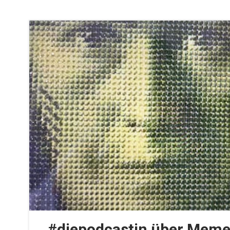
#diepodcastin über Meme