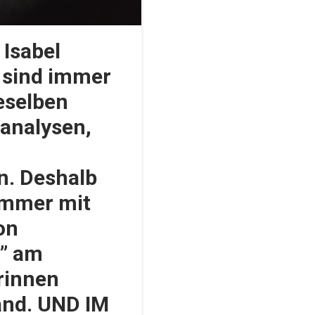
 Isabel
 sind immer
eselben
analysen,
. Deshalb
ommer mit
on
g” am
rinnen
and. UND IM