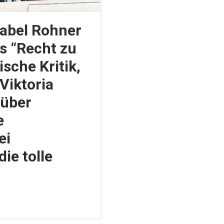
sabel Rohner
s “Recht zu
ische Kritik,
Viktoria
 über
e
ei
ie tolle