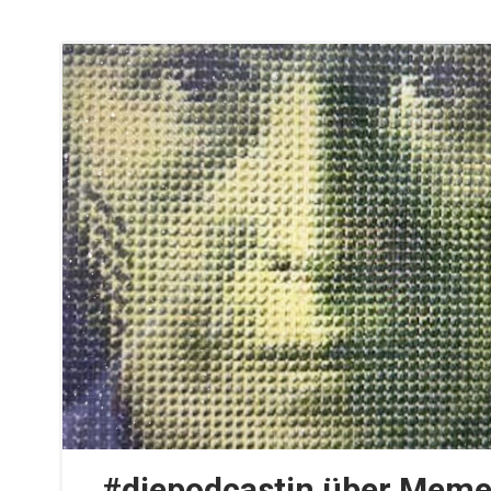
#diepodcastin über Meme