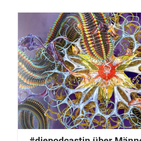
#diepodcastin über Männe