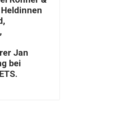
e Heldinnen
d,
,
rer Jan
g bei
ETS.