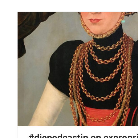
#diepodcastin on expropri