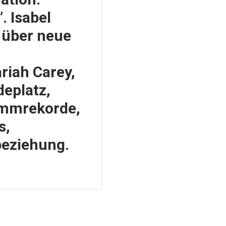
. Isabel
 über neue
riah Carey,
deplatz,
mmrekorde,
s,
beziehung.