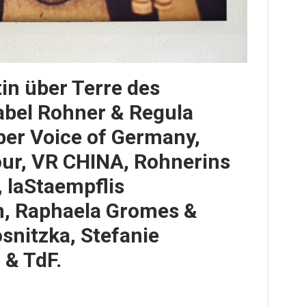
in über Terre des
bel Rohner & Regula
ber Voice of Germany,
ur, VR CHINA, Rohnerins
 laStaempflis
n, Raphaela Gromes &
nitzka, Stefanie
 & TdF.