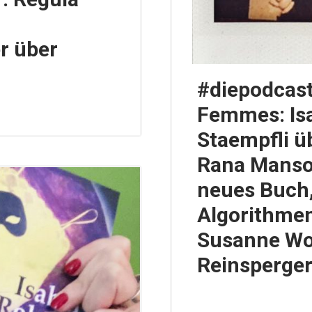
r über
#diepodcast
Femmes: Isa
Staempfli ü
Rana Manso
neues Buch,
Algorithme
Susanne Wos
Reinsperger