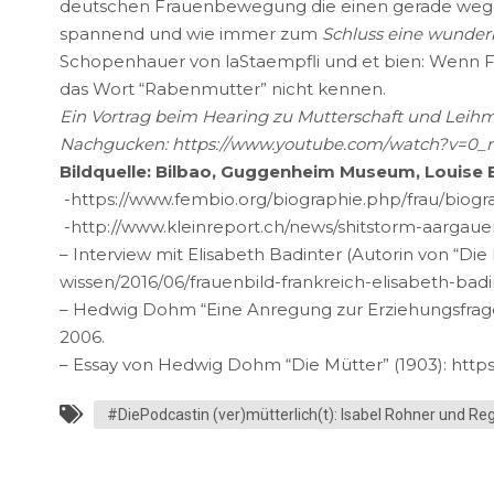
deutschen Frauenbewegung die einen gerade wegen 
spannend und wie immer zum
Schluss eine wunde
Schopenhauer von laStaempfli und et bien: Wenn Fr
das Wort “Rabenmutter” nicht kennen.
Ein Vortrag beim Hearing zu Mutterschaft und Leihmut
Nachgucken: https://www.youtube.com/watch?v=0_
Bildquelle: Bilbao, Guggenheim Museum, Louise
-https://www.fembio.org/biographie.php/frau/biog
-http://www.kleinreport.ch/news/shitstorm-aargauer
– Interview mit Elisabeth Badinter (Autorin von “Die
wissen/2016/06/frauenbild-frankreich-elisabeth
– Hedwig Dohm “Eine Anregung zur Erziehungsfrage” 
2006.
– Essay von Hedwig Dohm “Die Mütter” (1903): htt
#DiePodcastin (ver)mütterlich(t): Isabel Rohner und R