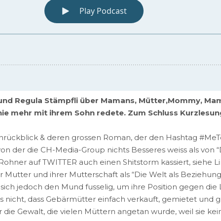
r und Regula Stämpfli über Mamans, Mütter,Mommy, Mama
e mehr mit ihrem Sohn redete. Zum Schluss Kurzlesung
rückblick & deren grossen Roman, der den Hashtag #MeTooI
 von der die CH-Media-Group nichts Besseres weiss als von
Rohner auf TWITTER auch einen Shitstorm kassiert, siehe Li
 Mutter und ihrer Mutterschaft als “Die Welt als Beziehung”
ich jedoch den Mund fusselig, um ihre Position gegen die 
dies nicht, dass Gebärmütter einfach verkauft, gemietet un
r die Gewalt, die vielen Müttern angetan wurde, weil sie ke