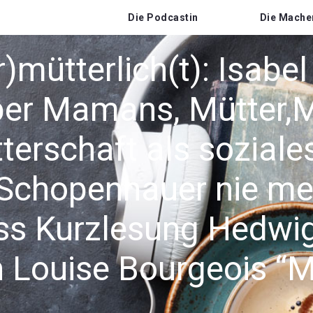
Die Podcastin
Die Mache
)mütterlich(t): Isabe
über Mamans, Mütter
terschaft als soziale
Schopenhauer nie me
ss Kurzlesung Hedwi
en Louise Bourgeois “