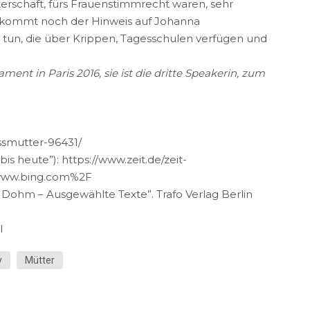
rschaft, fürs Frauenstimmrecht waren, sehr
kommt noch der Hinweis auf Johanna
 tun, die über Krippen, Tagesschulen verfügen und
nt in Paris 2016, sie ist die dritte Speakerin, zum
ssmutter-96431/
is heute”): https://www.zeit.de/zeit-
Fwww.bing.com%2F
 Dohm – Ausgewählte Texte”. Trafo Verlag Berlin
l
y
Mütter