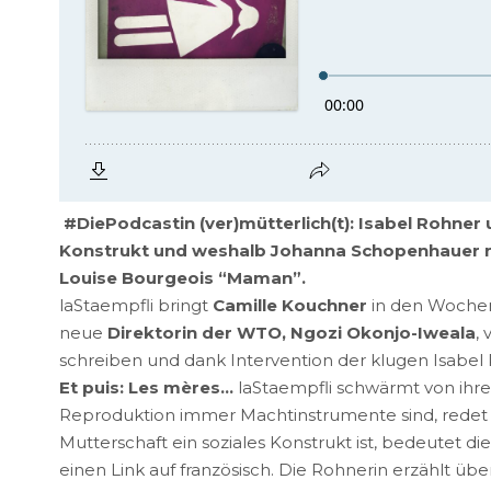
#DiePodcastin (ver)mütterlich(t): Isabel Rohne
Konstrukt und weshalb Johanna Schopenhauer ni
Louise Bourgeois “Maman”.
laStaempfli bringt
Camille Kouchner
in den Wochen
neue
Direktorin der WTO,
Ngozi Okonjo-Iweala
,
schreiben und dank Intervention der klugen Isabel 
Et puis: Les mères…
laStaempfli schwärmt von ihrer
Reproduktion immer Machtinstrumente sind, redet s
Mutterschaft ein soziales Konstrukt ist, bedeutet 
einen Link auf französisch. Die Rohnerin erzählt übe