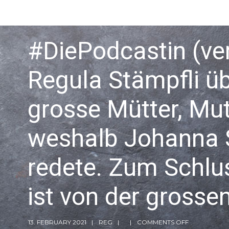
#DiePodcastin (ver
Regula Stämpfli 
grosse Mütter, Mut
weshalb Johanna 
redete. Zum Schlu
ist von der gross
13. FEBRUARY 2021
REG
COMMENTS OFF