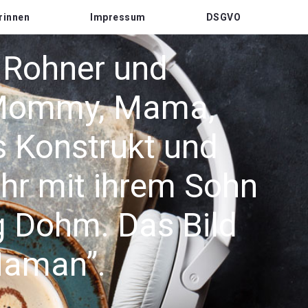
rinnen
Impressum
DSGVO
l Rohner und
,Mommy, Mama,
s Konstrukt und
hr mit ihrem Sohn
g Dohm. Das Bild
Maman”.