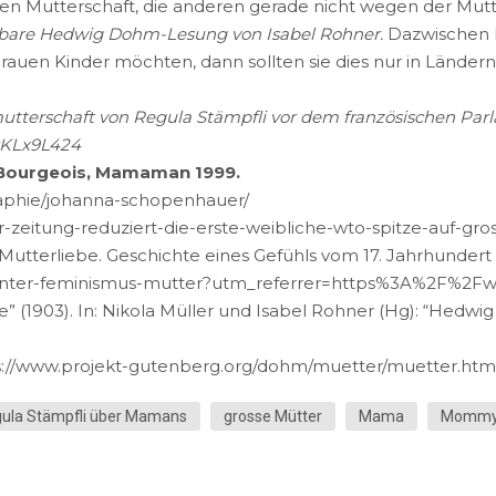
Mutterschaft, die anderen gerade nicht wegen der Mutte
rbare Hedwig Dohm-Lesung von Isabel Rohner.
Dazwischen 
auen Kinder möchten, dann sollten sie dies nur in Ländern
terschaft von Regula Stämpfli vor dem französischen Parlame
rKLx9L424
 Bourgeois, Mamaman 1999.
raphie/johanna-schopenhauer/
-zeitung-reduziert-die-erste-weibliche-wto-spitze-auf-gro
 Mutterliebe. Geschichte eines Gefühls vom 17. Jahrhundert b
-badinter-feminismus-mutter?utm_referrer=https%3A%2F%2
(1903). In: Nikola Müller und Isabel Rohner (Hg): “Hedwig
ps://www.projekt-gutenberg.org/dohm/muetter/muetter.htm
egula Stämpfli über Mamans
grosse Mütter
Mama
Momm