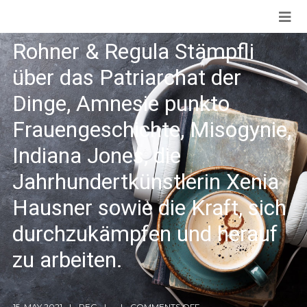
Männernormen: Isabel
Rohner & Regula Stämpfli
über das Patriarchat der
Dinge, Amnesie punkto
Frauengeschichte, Misogynie,
Indiana Jones, die
Jahrhundertkünstlerin Xenia
Hausner sowie die Kraft, sich
durchzukämpfen und herauf
zu arbeiten.
15. MAY 2021
REG
COMMENTS OFF