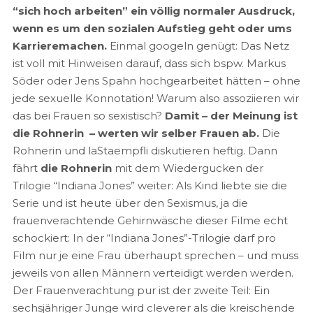
“sich hoch arbeiten” ein völlig normaler Ausdruck,
wenn es um den sozialen Aufstieg geht oder ums
Karrieremachen.
Einmal googeln genügt: Das Netz
ist voll mit Hinweisen darauf, dass sich bspw. Markus
Söder oder Jens Spahn hochgearbeitet hätten – ohne
jede sexuelle Konnotation! Warum also assoziieren wir
das bei Frauen so sexistisch?
Damit – der Meinung ist
die Rohnerin – werten wir selber Frauen ab.
Die
Rohnerin und laStaempfli diskutieren heftig. Dann
fährt
die Rohnerin
mit dem Wiedergucken der
Trilogie “Indiana Jones” weiter: Als Kind liebte sie die
Serie und ist heute über den Sexismus, ja die
frauenverachtende Gehirnwäsche dieser Filme echt
schockiert: In der “Indiana Jones”-Trilogie darf pro
Film nur je eine Frau überhaupt sprechen – und muss
jeweils von allen Männern verteidigt werden werden.
Der Frauenverachtung pur ist der zweite Teil: Ein
sechsjähriger Junge wird cleverer als die kreischende