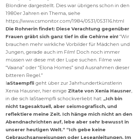
Blondine dargestellt. Dies war übrigens schon in den
1980er Jahren ein Thema, siehe
https://www.csmonitor.com/1984/0531/053116.html
Die Rohnerin findet: Diese Verachtung gegenüber
Frauen gräbt sich ganz tief in die Gehirne ein!
“Wir
brauchen mehr wirkliche Vorbilder für Mädchen und
Jungen, gerade auch im Film! Doch noch immer
müssen wir diese mit der Lupe suchen. Filme wie
“Vaiana” oder “Elona Homes” sind Ausnahmen dieser
bitteren Regel.”
l
aStaempfli
geht über zur Jahrhundertkünstlerin
Xenia Hausner, hier einige
Zitate von Xenia Hausner
,
in die sich laStaempfli schockverliebt hat:
„Ich bin
nicht tagesaktuell, aber seismografisch, und
reflektiere meine Zeit. Ich hänge mich nicht an den
Abendnachrichten auf, lebe aber sehr bewusst in
unserer heutigen Welt.“
“Ich gebe keine
Gebrauchsanweisungen oder Leseanleitungen. Im