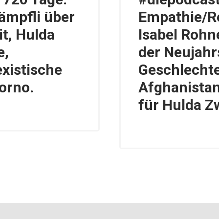
ämpfli über
Empathie/Re
t, Hulda
Isabel Rohn
e,
der Neujah
xistische
Geschlechte
orno.
Afghanistan,
für Hulda Zw