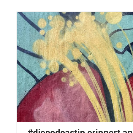
#diepodcastin erinnert an