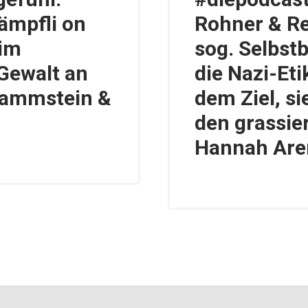
ämpfli on
Rohner & Re
 im
sog. Selbs
Gewalt an
die Nazi-Et
Rammstein &
dem Ziel, s
den grassie
Hannah Are