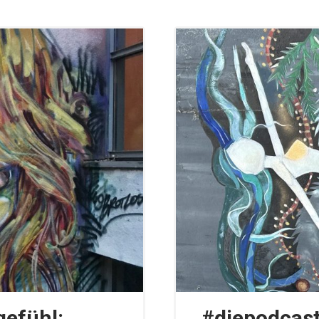
gefühl:
#diepodcast