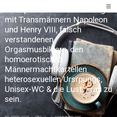
Stampfli in einer DADA-Folge
mit Transmännern Napoleon
und Henry VIII, falsch
verstandenen
Orgasmusbildern, den
homoerotischen
Männermachtkartellen
heterosexuellen Ursrpungs,
Unisex-WC & die Lust, Frau zu
sein.
30. APRIL 2023
REG
COMMENTS OFF