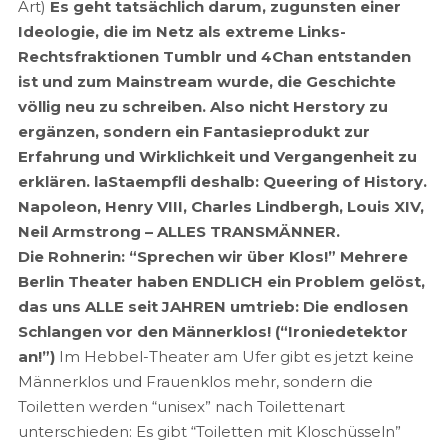
Art)
Es geht tatsächlich darum, zugunsten einer
Ideologie, die im Netz als extreme Links-
Rechtsfraktionen Tumblr und 4Chan entstanden
ist und zum Mainstream wurde, die Geschichte
völlig neu zu schreiben. Also nicht Herstory zu
ergänzen, sondern ein Fantasieprodukt zur
Erfahrung und Wirklichkeit und Vergangenheit zu
erklären. laStaempfli deshalb: Queering of History.
Napoleon, Henry VIII, Charles Lindbergh, Louis XIV,
Neil Armstrong – ALLES TRANSMÄNNER.
Die Rohnerin: “Sprechen wir über Klos!” Mehrere
Berlin Theater haben ENDLICH ein Problem gelöst,
das uns ALLE seit JAHREN umtrieb: Die endlosen
Schlangen vor den Männerklos! (“Ironiedetektor
an!”)
Im Hebbel-Theater am Ufer gibt es jetzt keine
Männerklos und Frauenklos mehr, sondern die
Toiletten werden “unisex” nach Toilettenart
unterschieden: Es gibt “Toiletten mit Kloschüsseln”