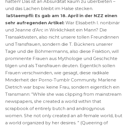
hätten! Das ist an Absurdität kaum zu überbieten –
und das Lachen bleibt im Halse stecken.
laStaempfli: Es gab am 18. April in der NZZ einen
sehr aufregenden Artikel:
War Elisabeth I. nonbinär
und Jeanne d’Arc in Wirklichkeit ein Mann? Die
Transaktivisten, also nicht unsere tollen Freundinnen
und Transfrauen, sondern die T. Bückners unserer
Tage und die Böhmermanns, also diese Fraktion, will
prominente Frauen aus Mythologie und Geschichte
tilgen und als Transfrauen deuten. Eigentlich sollen
Frauen verschwinden, wie gesagt, diese radikale
Minderheit der Porno-Tumblr Community. Marlene
Dietrich war bspw. keine Frau, sondern eigentlich ein
Transmann: “While she was clipping from mainstream
newspapers, she created a world within that
scrapbook of entirely butch and androgynous
women. She not only created an all-female world, but
a world organized by her desires. ” (Queering of