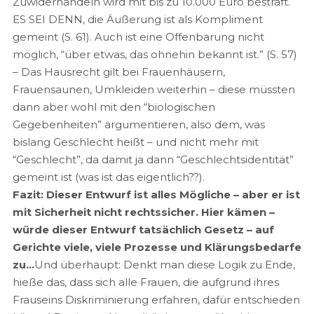
Zuwiderhandeln wird mit bis zu 10.000 Euro bestraft.
ES SEI DENN, die Äußerung ist als Kompliment
gemeint (S. 61). Auch ist eine Offenbarung nicht
möglich, “über etwas, das ohnehin bekannt ist.” (S. 57)
– Das Hausrecht gilt bei Frauenhäusern,
Frauensaunen, Umkleiden weiterhin – diese müssten
dann aber wohl mit den “biologischen
Gegebenheiten” argumentieren, also dem, was
bislang Geschlecht heißt – und nicht mehr mit
“Geschlecht”, da damit ja dann “Geschlechtsidentität”
gemeint ist (was ist das eigentlich??).
Fazit: Dieser Entwurf ist alles Mögliche – aber er ist
mit Sicherheit nicht rechtssicher. Hier kämen –
würde dieser Entwurf tatsächlich Gesetz – auf
Gerichte viele, viele Prozesse und Klärungsbedarfe
zu…
Und überhaupt: Denkt man diese Logik zu Ende,
hieße das, dass sich alle Frauen, die aufgrund ihres
Frauseins Diskriminierung erfahren, dafür entschieden