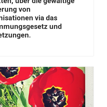
ten, über die gewaltige
erung von
isationen via das
immungsgesetz und
etzungen.