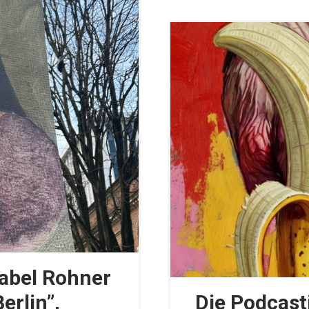
sabel Rohner
erlin”,
Die Podcast