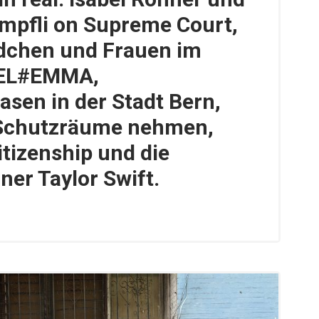
mpfli on Supreme Court,
dchen und Frauen im
BEL#EMMA,
asen in der Stadt Bern,
 Schutzräume nehmen,
itizenship und die
iner Taylor Swift.