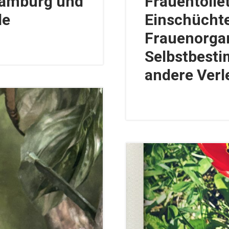
 Hamburg und
Frauentoilet
le
Einschücht
Frauenorgan
Selbstbest
andere Verl