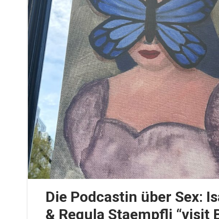
Die Podcastin über Sex: I
& Regula Staempfli “visit B