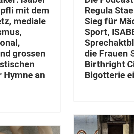
pfli mit dem
Regula Stae
tz, mediale
Sieg für Mä
ismus,
Sport, ISA
onal,
Sprechaktbl
und grossen
die Frauen
stischen
Birthright C
r Hymne an
Bigotterie e