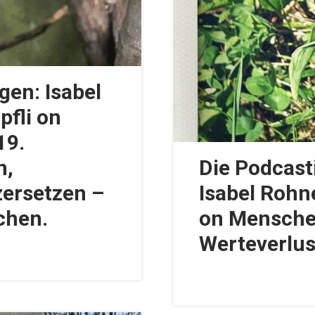
gen: Isabel
fli on
19.
n,
Die Podcast
zersetzen –
Isabel Rohn
chen.
on Menschen
Werteverlus