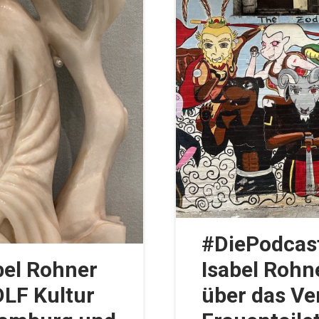
#DiePodcas
abel Rohner
Isabel Rohn
DLF Kultur
über das V