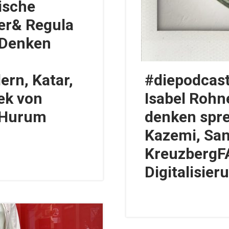
ische
er& Regula
 Denken
ern, Katar,
#diepodcast
nek von
Isabel Rohn
d Hurum
denken spr
Kazemi, San
KreuzbergF
Digitalisier