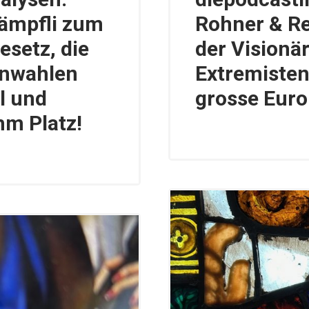
tämpfli zum
Rohner & Re
setz, die
der Visionär
enwahlen
Extremiste
l und
grosse Eur
hm Platz!