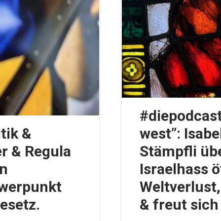
#diepodcast
tik &
west”: Isab
r & Regula
Stämpfli übe
en
Israelhass ö
hwerpunkt
Weltverlust
esetz.
& freut sich