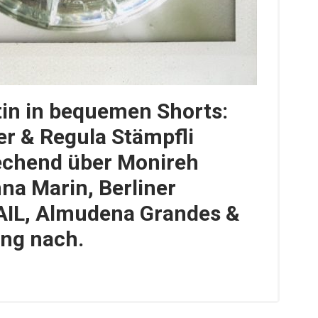
in in bequemen Shorts:
er & Regula Stämpfli
echend über Monireh
na Marin, Berliner
AIL, Almudena Grandes &
ung nach.