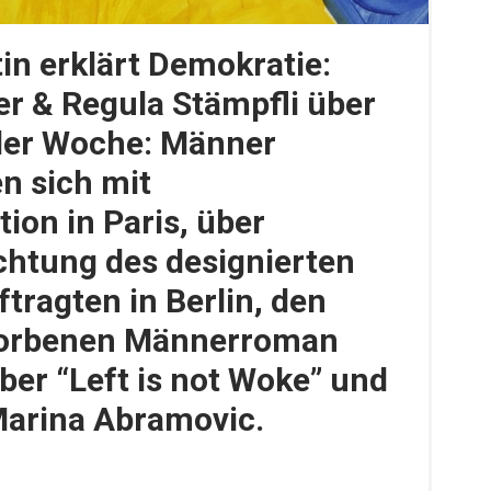
in erklärt Demokratie:
er & Regula Stämpfli über
der Woche: Männer
en sich mit
ion in Paris, über
htung des designierten
tragten in Berlin, den
worbenen Männerroman
ber “Left is not Woke” und
Marina Abramovic.