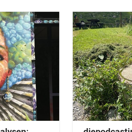
alysen:
diepodcastin