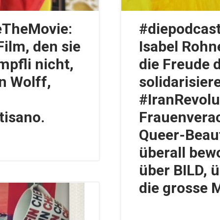
eTheMovie:
#diepodcast
ilm, den sie
Isabel Rohn
pfli nicht,
die Freude 
n Wolff,
solidarisier
#IranRevolut
tisano.
Frauenverac
Queer-Beauf
überall be
über BILD, ü
die grosse 