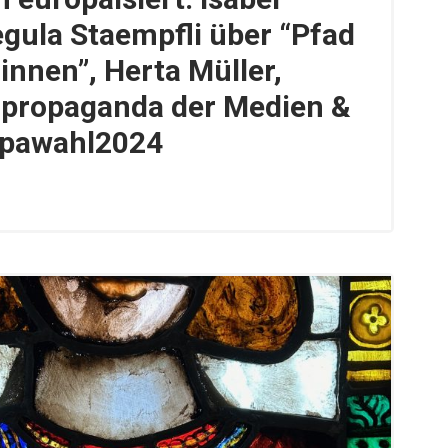
gula Staempfli über “Pfad
innen”, Herta Müller,
npropaganda der Medien &
opawahl2024